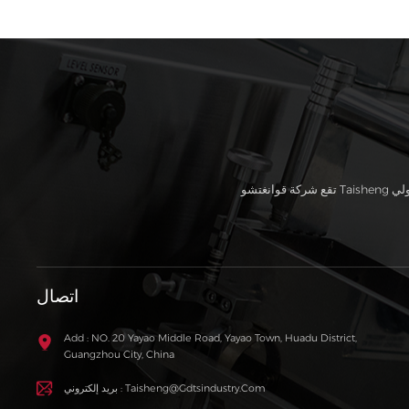
اتصال
Add : NO. 20 Yayao Middle Road, Yayao Town, Huadu District,
Guangzhou City, China
بريد إلكتروني : Taisheng@gdtsindustry.com