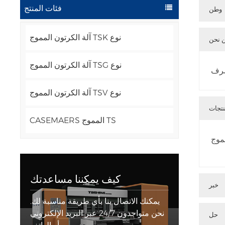
فئات المنتج
وطن
آلة الكرتون المموج TSK نوع
 نحن
آلة الكرتون المموج TSG نوع
شرف
آلة الكرتون المموج TSV نوع
تجات
CASEMAERS المموج TS
كيف يمكننا مساعدتك
خبر
يمكنك الاتصال بنا بأي طريقة مناسبة لك.
نحن متواجدون 24/7 عبر البريد الإلكتروني
حل