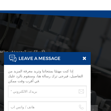
تقع شركة قوانغتشو Taisheng لآلات الكرتون المحدودة في صناعة تصنيع الآلات المتطورة والنقل المريح، منطقة قوانغتشو هوادو، شرق مطار باييون الدولي،
LEAVE A MESSAGE
إذا كنت مهتمًا بمنتجاتنا وتريد معرفة المزيد من
التفاصيل، فيرجى ترك رسالة هنا، وسنقوم بالرد عليك
اشترك
في أقرب وقت ممكن.
من فضلك تابع القراءة، ابق على اطلاع، اشترك، ونحن نرحب بك لتخبرنا
برأيك.