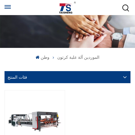
الموردين آلة علبة كرتون
وطن
فئات المنتج