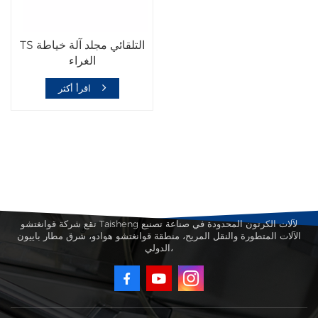
TS التلقائي مجلد آلة خياطة
الغراء
اقرأ أكثر
تقع شركة قوانغتشو Taisheng لآلات الكرتون المحدودة في صناعة تصنيع
الآلات المتطورة والنقل المريح، منطقة قوانغتشو هوادو، شرق مطار باييون
الدولي،