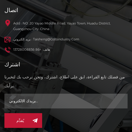
اتصال
Add : NO. 20 Yayao Middle Road, Yayao Town, Huadu District,
Guangzhou City, China
بريد إلكتروني : Taisheng@gdtsindustry.com
هاتف : +86 13728008836
اشترك
من فضلك تابع القراءة، ابق على اطلاع، اشترك، ونحن نرحب بك لتخبرنا
برأيك.
يُقدِّم