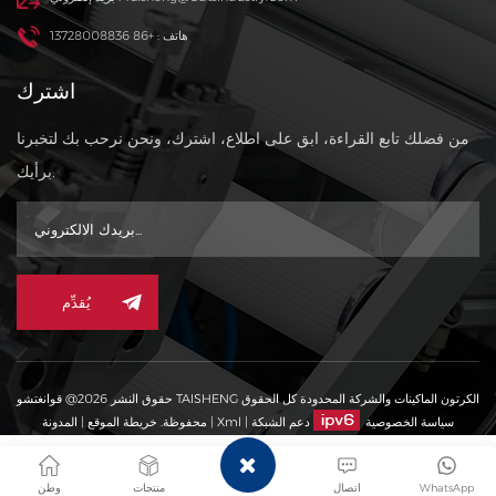
هاتف : +86 13728008836
اشترك
من فضلك تابع القراءة، ابق على اطلاع، اشترك، ونحن نرحب بك لتخبرنا
برأيك.
يُقدِّم
حقوق النشر 2026@ قوانغتشو TAISHENG الكرتون الماكينات والشركة المحدودة كل الحقوق
سياسة الخصوصية
دعم الشبكة
|
Xml
|
محفوظة.
خريطة الموقع
|
المدونة
WhatsApp
اتصال
منتجات
وطن