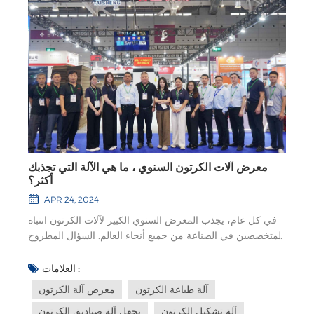
معرض آلات الكرتون السنوي ، ما هي الآلة التي تجذبك
أكثر؟
APR 24, 2024
في كل عام، يجذب المعرض السنوي الكبير لآلات الكرتون انتباه
المتخصصين في الصناعة من جميع أنحاء العالم. السؤال المطروح
أمامنا: وسط العدد الكبير من الآلات المعروضة في هذا الحدث
المرموق، ما هي الآلة التي تنضح بأقصى قدر من الجاذبية،
العلامات :
وتجذب انتباهك الذي لا يتزعزع؟ دعونا نتعمق في عالم الاحتمالات،
آلة طباعة الكرتون
معرض آلة الكرتون
ونتساءل ما...
آلة تشكيل الكرتون
يجعل آلة صناديق الكرتون