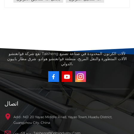
تقع شركة قوانغتشو Taisheng لآلات الكرتون المحدودة في صناعة تصنيع
الآلات المتطورة والنقل المريح، منطقة قوانغتشو هوادو، شرق مطار باييون
الدولي،
اتصال
Add : NO. 20 Yayao Middle Road, Yayao Town, Huadu District,
Guangzhou City, China
بريد إلكتروني : Taisheng@gdtsindustry.com