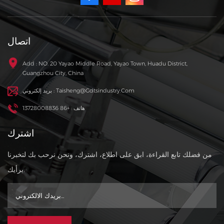
اتصال
Add : NO. 20 Yayao Middle Road, Yayao Town, Huadu District,
Guangzhou City, China
بريد إلكتروني : Taisheng@gdtsindustry.com
هاتف : +86 13728008836
اشترك
من فضلك تابع القراءة، ابق على اطلاع، اشترك، ونحن نرحب بك لتخبرنا
برأيك.