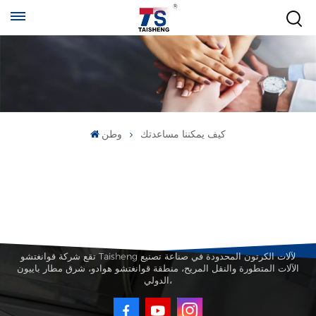
كيف يمكننا مساعدتك
وطن
تقع شركة قوانغتشو Taisheng لآلات الكرتون المحدودة في صناعة تصنيع
الآلات المتطورة والنقل المريح، منطقة قوانغتشو هوادو، شرق مطار باييون
الدولي،