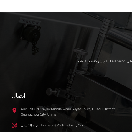
اتصال
Add : NO. 20 Yayao Middle Road, Yayao Town, Huadu District,
Guangzhou City, China
بريد إلكتروني : Taisheng@gdtsindustry.com