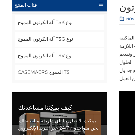
تون
فئات المنتج
NOV 
آلة الكرتون المموج TSK نوع
لماكينة
آلة الكرتون المموج TSG نوع
اللازمة
 وتقديم
آلة الكرتون المموج TSV نوع
الحلول.
ع جداول
CASEMAERS المموج TS
كيف يمكننا مساعدتك
يمكنك الاتصال بنا بأي طريقة مناسبة لك.
نحن متواجدون 24/7 عبر البريد الإلكتروني