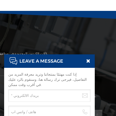
تقع شركة قوانغتشو Taisheng لآلات الكرتون المحدودة في صناعة تصنيع الآلات المتطورة والنقل المريح، منطقة قوانغتشو هوادو، شرق مطار باييون الدولي،
LEAVE A MESSAGE
إذا كنت مهتمًا بمنتجاتنا وتريد معرفة المزيد من
التفاصيل، فيرجى ترك رسالة هنا، وسنقوم بالرد عليك
اشترك
في أقرب وقت ممكن.
من فضلك تابع القراءة، ابق على اطلاع، اشترك، ونحن نرحب بك لتخبرنا
برأيك.