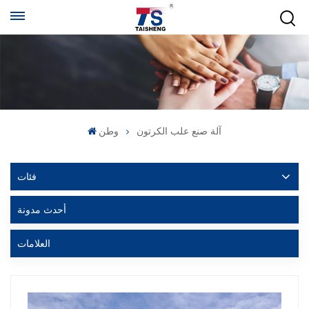
آلة صنع علب الكرتون
وطن
فئات
أحدث مدونة
العلامات