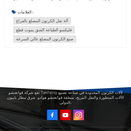
متطلبات أعلى وأعلى لطباعة الصناديق المموجة. ونتيجة لذلك،
ظهر عدد كبير من منتجات الكرتون المموج المطبوعة بالكامل،
العلامات :
ومنتجات طباعة الكرتون الورقية المطلية باللون الأبيض حسب ما
آلة نقل الكرتون المضلع بالفراغ
يتطلبه العص...
فليكسو الطباعة الشق يموت قطع
صنع الكرتون المضلع عالي السرعة
تقع شركة قوانغتشو Taisheng لآلات الكرتون المحدودة في صناعة تصنيع
الآلات المتطورة والنقل المريح، منطقة قوانغتشو هوادو، شرق مطار باييون
الدولي،