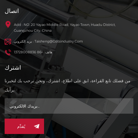
اتصال
Add : NO. 20 Yayao Middle Road, Yayao Town, Huadu District,
Guangzhou City, China
بريد إلكتروني : Taisheng@gdtsindustry.com
هاتف : +86 13728008836
اشترك
من فضلك تابع القراءة، ابق على اطلاع، اشترك، ونحن نرحب بك لتخبرنا
برأيك.
يُقدِّم